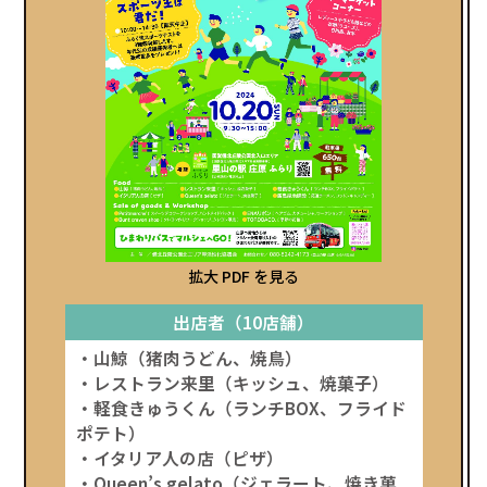
拡大 PDF を見る
出店者（10店舗）
・山鯨（猪肉うどん、焼鳥）
・レストラン来里（キッシュ、焼菓子）
・軽食きゅうくん（ランチBOX、フライド
ポテト）
・イタリア人の店（ピザ）
・Queen’s gelato（ジェラート、焼き菓